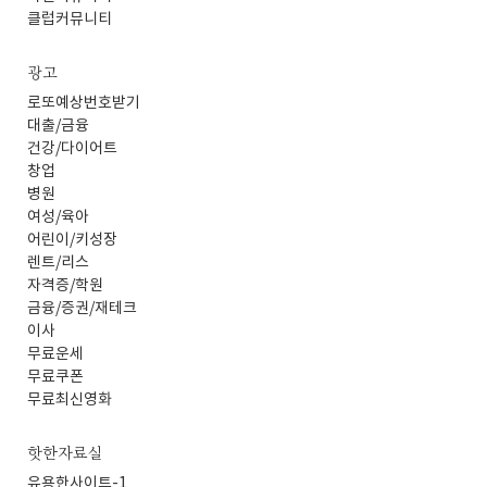
클럽커뮤니티
광고
로또예상번호받기
대출/금융
건강/다이어트
창업
병원
여성/육아
어린이/키성장
렌트/리스
자격증/학원
금융/증권/재테크
이사
무료운세
무료쿠폰
무료최신영화
핫한자료실
유용한사이트-1