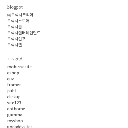
blogpot
㈜오섹시코리아
오섹시스토어
오섹시몰
오섹시엔터테인먼트
오섹시인포
오섹시갤
기타정보
mobirisesite
qshop
quv
framer
publ
clickup
site123
dothome
gamma
myshop
godaddysites