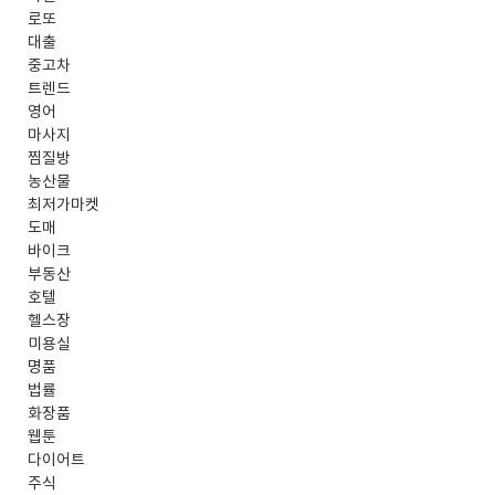
로또
대출
중고차
트렌드
영어
마사지
찜질방
농산물
최저가마켓
도매
바이크
부동산
호텔
헬스장
미용실
명품
법률
화장품
웹툰
다이어트
주식