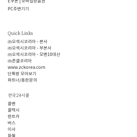
E쿠폰 | 모바일상품권
PC주변기기
Quick Links
㈜오섹시코리아 - 본사
㈜오섹시코리아 - 부본사
㈜오섹시코리아 - 모밴10대산
㈜존클코리아
www.zckorea.com
단톡방 모아보기
파트너/총판문의
전국24시콜
콜밴
콜택시
렌트카
버스
이사
화물