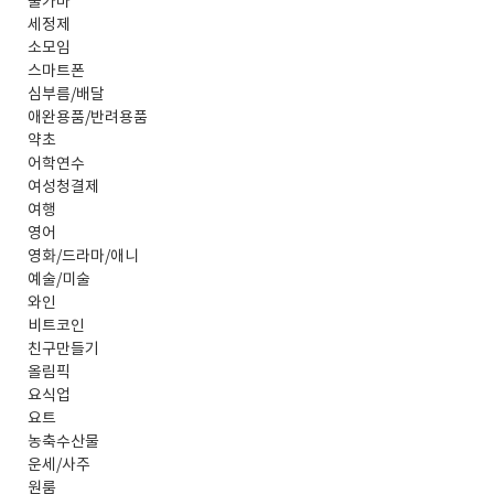
불가마
세정제
소모임
스마트폰
심부름/배달
애완용품/반려용품
약초
어학연수
여성청결제
여행
영어
영화/드라마/애니
예술/미술
와인
비트코인
친구만들기
올림픽
요식업
요트
농축수산물
운세/사주
원룸