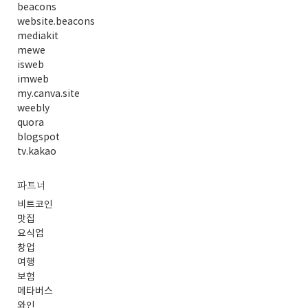
beacons
website.beacons
mediakit
mewe
isweb
imweb
my.canva.site
weebly
quora
blogspot
tv.kakao
파트너
비트코인
맛집
요식업
창업
여행
보험
메타버스
와인