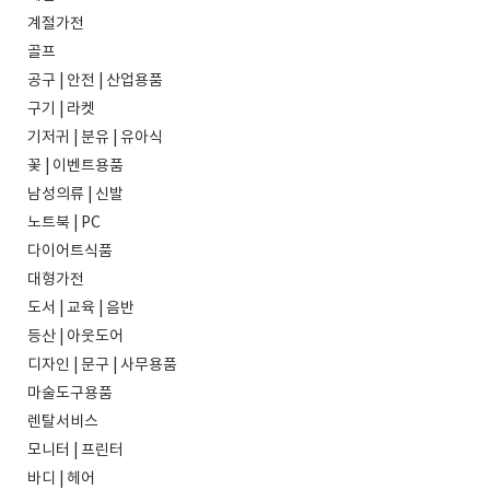
계절가전
골프
공구 | 안전 | 산업용품
구기 | 라켓
기저귀 | 분유 | 유아식
꽃 | 이벤트용품
남성의류 | 신발
노트북 | PC
다이어트식품
대형가전
도서 | 교육 | 음반
등산 | 아웃도어
디자인 | 문구 | 사무용품
마술도구용품
렌탈서비스
모니터 | 프린터
바디 | 헤어