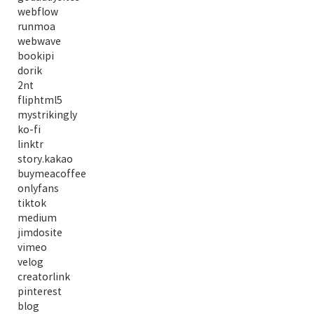
webflow
runmoa
webwave
bookipi
dorik
2nt
fliphtml5
mystrikingly
ko-fi
linktr
story.kakao
buymeacoffee
onlyfans
tiktok
medium
jimdosite
vimeo
velog
creatorlink
pinterest
blog