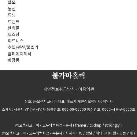
탈모
통신
튜닝
트렌드
판촉물
헬스장
휘트니스
호텔/펜션/풀빌라
홈페이지제작
화장품
불가마홀릭
개인정보취급방침
·
이용약관
상호: ㈜오섹시코리아 대표: 대표자 개인정보책임자: 책임자
소재지: 서울시 강남구 사업자 등록번호: 000-00-00000 통신번호: 0000-서울구-0000호
㈜오섹시코리아 - 모두의백화점 - 본사
(
framer
/
clickup
/
strikingly
)
㈜오섹시코리아 - 모두의백화점 - 부본사
(
최저가마켓
/
핫딜
/
해외구매대행
/
공동구매
)