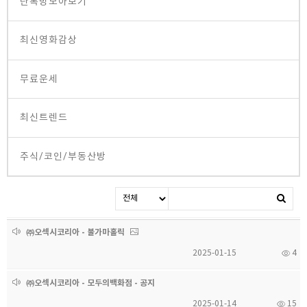
단톡방모아보기
최신영화감상
무료운세
최신트렌드
주식/코인/부동산방
㈜오섹시코리아 - 불가마홀릭
2025-01-15
4
㈜오섹시코리아 - 모두의백화점 - 공지
2025-01-14
15