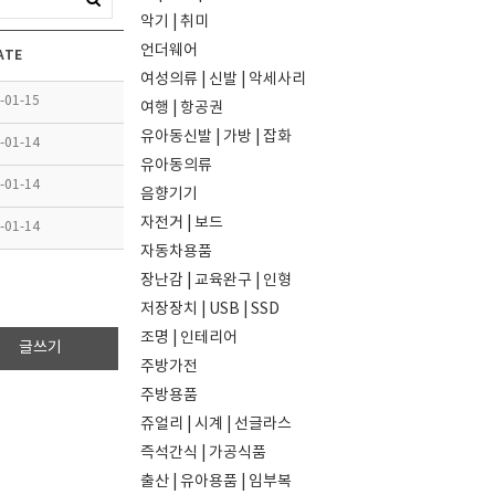
악기 | 취미
언더웨어
ATE
여성의류 | 신발 | 악세사리
-01-15
여행 | 항공권
유아동신발 | 가방 | 잡화
-01-14
유아동의류
-01-14
음향기기
자전거 | 보드
-01-14
자동차용품
장난감 | 교육완구 | 인형
저장장치 | USB | SSD
조명 | 인테리어
글쓰기
주방가전
주방용품
쥬얼리 | 시계 | 선글라스
즉석간식 | 가공식품
출산 | 유아용품 | 임부복