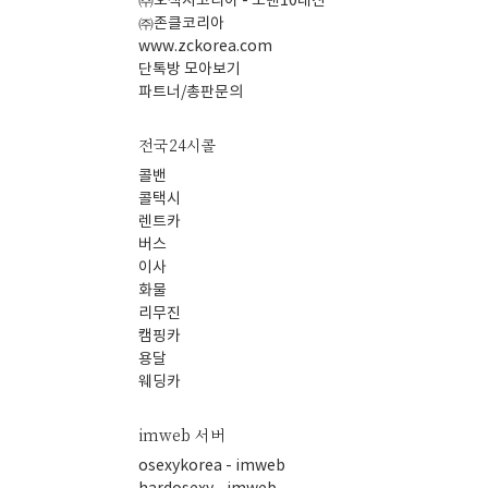
㈜오섹시코리아 - 모밴10대산
㈜존클코리아
www.zckorea.com
단톡방 모아보기
파트너/총판문의
전국24시콜
콜밴
콜택시
렌트카
버스
이사
화물
리무진
캠핑카
용달
웨딩카
imweb 서버
osexykorea - imweb