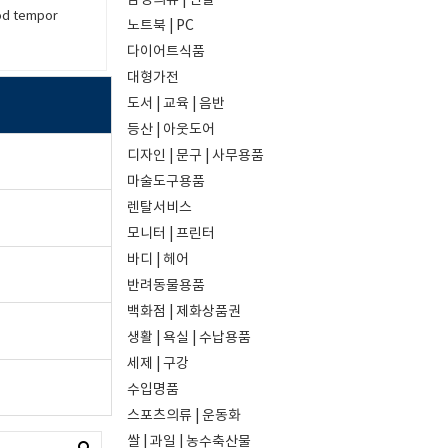
남성의류 | 신발
od tempor
노트북 | PC
다이어트식품
대형가전
도서 | 교육 | 음반
등산 | 아웃도어
디자인 | 문구 | 사무용품
마술도구용품
렌탈서비스
모니터 | 프린터
바디 | 헤어
반려동물용품
백화점 | 제화상품권
생활 | 욕실 | 수납용품
세제 | 구강
수입명품
스포츠의류 | 운동화
쌀 | 과일 | 농수축산물