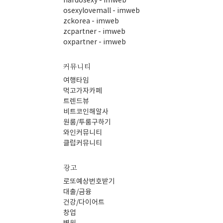
hardosexy - imweb
osexylovemall - imweb
zckorea - imweb
zcpartner - imweb
oxpartner - imweb
커뮤니티
여행타임
먹고가자카페
트렌드뷰
비트코인해알사
원룸/투룸구하기
와인커뮤니티
클럽커뮤니티
광고
로또예상번호받기
대출/금융
건강/다이어트
창업